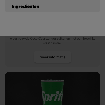
Ingrediënten
Coca-Cola Zero Sugar
Cherry
Je vertrouwde Coca-Cola, zonder suiker en met een heerlijke
kersensmaak.
Meer informatie