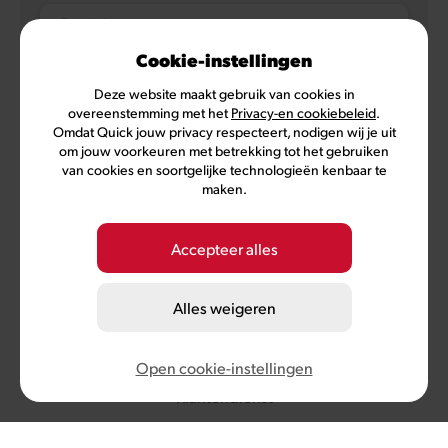
E-mailadres
Cookie-instellingen
Deze website maakt gebruik van cookies in
overeenstemming met het
Privacy-en cookiebeleid
.
NL
FR
Omdat Quick jouw privacy respecteert, nodigen wij je uit
om jouw voorkeuren met betrekking tot het gebruiken
van cookies en soortgelijke technologieën kenbaar te
maken.
Privacybeleid
Gebruiksvoorwaarden
Voorwaarden MyQuick
Cookievoorkeuren
Accepteer alles
©
2026
Quick, lid van Comeos en Bemora
Alles weigeren
Burger Brands Belgium NV, maatschappelijke zetel :
Sneeuwbeslaan 20/09, 2610 Wilrijk, KBO nummer 0460.954.490
info@quick.be
Open cookie-instellingen
Klantendienst
+32 (0) 3 286 18 11