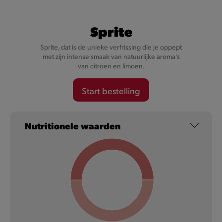
Coca-Cola
Sprite
Sprite, dat is de unieke verfrissing die je oppept
Een unieke mix van ingrediënten, met cafeïne, spuitwater en
met zijn intense smaak van natuurlijke aroma's
een lichte karameltoets.
van citroen en limoen.
Meer informatie
Start bestelling
Nutritionele waarden