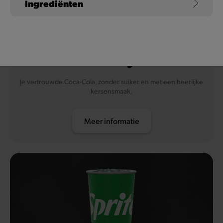
Ingrediënten
Koemelk (en lactose)
Coca-Cola Zero Sugar
Cherry
Noten
Je vertrouwde Coca-Cola, zonder suiker en met een heerlijke
kersensmaak.
Soja
Meer informatie