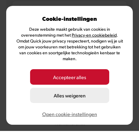
E-mailadres
Cookie-instellingen
Deze website maakt gebruik van cookies in
overeenstemming met het
Privacy-en cookiebeleid
.
NL
FR
Omdat Quick jouw privacy respecteert, nodigen wij je uit
om jouw voorkeuren met betrekking tot het gebruiken
van cookies en soortgelijke technologieën kenbaar te
maken.
Privacybeleid
Gebruiksvoorwaarden
Voorwaarden MyQuick
Cookievoorkeuren
Accepteer alles
©
2026
Quick, lid van Comeos en Bemora
Alles weigeren
Burger Brands Belgium NV, maatschappelijke zetel :
Sneeuwbeslaan 20/09, 2610 Wilrijk, KBO nummer 0460.954.490
info@quick.be
Open cookie-instellingen
Klantendienst
+32 (0) 3 286 18 11