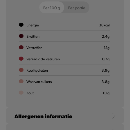
Per 100 g
Per portie
Coca-Cola Zero Sugar
Energie
36
kcal
De volle smaak van Coca-Cola, met zijn unieke mix van
ingrediënten zoals cafeïne, spuitwater en een lichte
Eiwitten
2.4
g
karameltoets. Zonder suiker.
Vetstoffen
1.1
g
Meer informatie
Verzadigde vetzuren
0.7
g
Koolhydraten
3.9
g
Waarvan suikers
3.8
g
Zout
0.1
g
Allergenen informatie