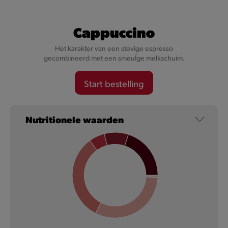
Coca-Cola
Cappuccino
Het karakter van een stevige espresso
Een unieke mix van ingrediënten, met cafeïne, spuitwater en
gecombineerd met een smeuÏge melkschuim.
een lichte karameltoets.
Start bestelling
Meer informatie
Nutritionele waarden