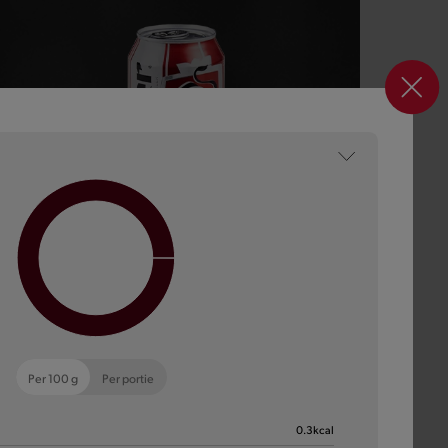
Bier
Het favoriete bier uit het thuisland van het bier!
Per 100 g
Per portie
0.3
kcal
Meer informatie