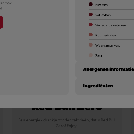
aar ook
Eiwitten
d!
Vetstoffen
Verzadigde vetzuren
Koolhydraten
Waarvan suikers
Zout
Allergenen informati
Ingrediënten
Koemelk (en lactose)
Red Bull Zero
Noten
Soja
Een energiek drankje zonder calorieën, dat is Red Bull
Zero! Enjoy!