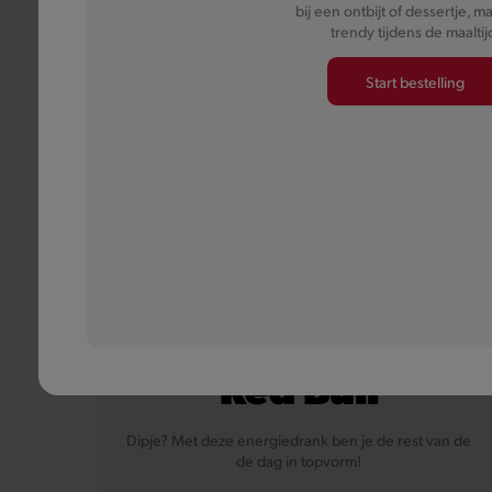
bij een ontbijt of dessertje, m
trendy tijdens de maaltij
Start bestelling
Red Bull
Dipje? Met deze energiedrank ben je de rest van de
de dag in topvorm!