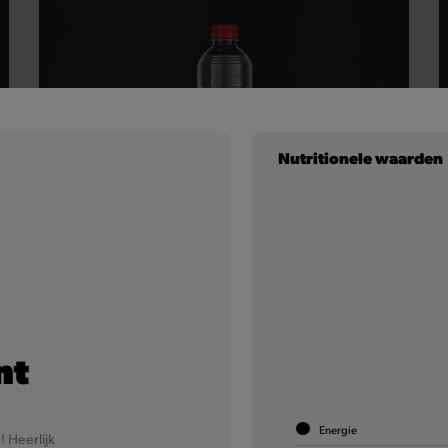
Nutritionele waarden
Chaudfontaine
Sparkling
Ga voor een sprankelend Quick-bezoek, dankzij de
nt
intense bubbels van het natuurlijk mineraalwater van
Chaudfontaine!
Energie
Meer informatie
! Heerlijk