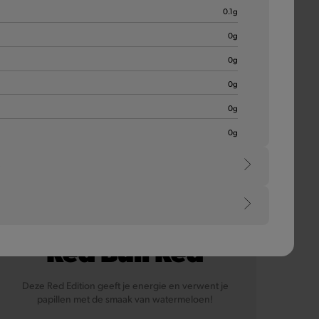
0.1
g
0
g
0
g
0
g
0
g
0
g
e
Red Bull Red
Deze Red Edition geeft je energie en verwent je
papillen met de smaak van watermeloen!