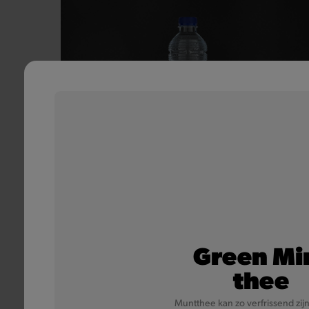
Chaudfontaine
Bij Quick is het natuurlijk mineraalwater van
Chaudfontaine jouw bron van zuiverheid.
Green Mi
thee
Meer informatie
Muntthee kan zo verfrissend zijn