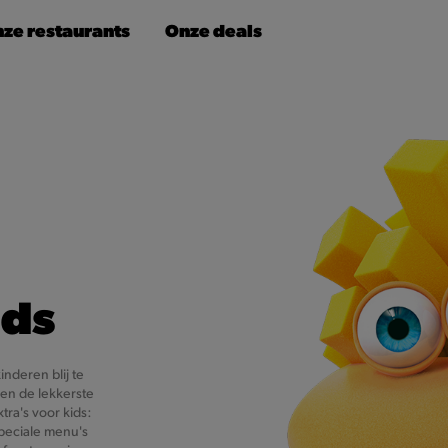
ze restaurants
Onze deals
ids
nderen blij te
en de lekkerste
ra's voor kids:
 speciale menu's