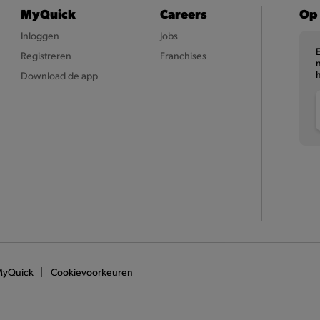
MyQuick
Careers
Op 
Inloggen
Jobs
Registreren
Franchises
n
Download de app
MyQuick
Cookievoorkeuren