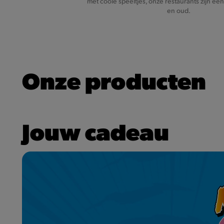
met coole speeltjes, onze restaurants zijn een
en oud.
Onze producten
Jouw cadeau