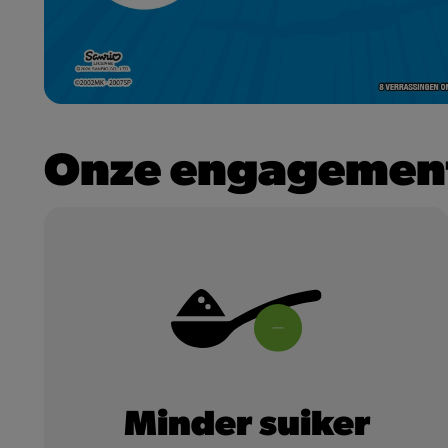
Onze engagemen
Minder suiker
Minder suiker