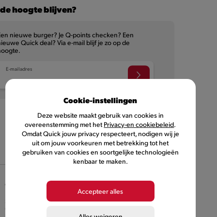
de hoogte blijven?
Een nieuwe burger? Je Q-points checken? Een
ieuwe Quick deal? Via e-mail blijf je zo op de
hoogte.
E-mailadres
Cookie-instellingen
Deze website maakt gebruik van cookies in
overeenstemming met het
Privacy-en cookiebeleid
.
Omdat Quick jouw privacy respecteert, nodigen wij je
uit om jouw voorkeuren met betrekking tot het
NL
FR
gebruiken van cookies en soortgelijke technologieën
kenbaar te maken.
©
2026
Quick, lid van Comeos en Bemora
Accepteer alles
Burger Brands Belgium NV, maatschappelijke zetel :
Sneeuwbeslaan 20/09, 2610 Wilrijk, KBO nummer
0460.954.490
Alles weigeren
info@quick.be