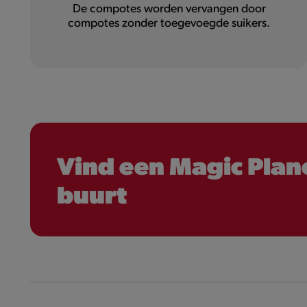
De compotes worden vervangen door
compotes zonder toegevoegde suikers.
Vind een Magic Plane
buurt