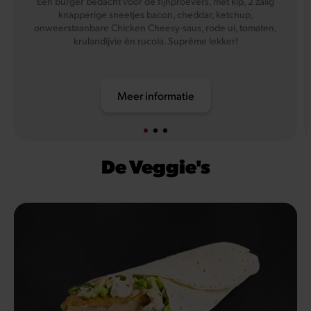
Een burger bedacht voor de fijnproevers, met kip, 2 zalig
knapperige sneetjes bacon, cheddar, ketchup,
onweerstaanbare Chicken Cheesy-saus, rode ui, tomaten,
krulandijvie én rucola. Suprême lekker!
Meer informatie
De Veggie's