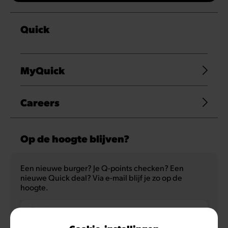
Quick
MyQuick
Careers
Op de hoogte blijven?
Een nieuwe burger? Je Q-points checken? Een
nieuwe Quick deal? Via e-mail blijf je zo op de
hoogte.
E-mailadres