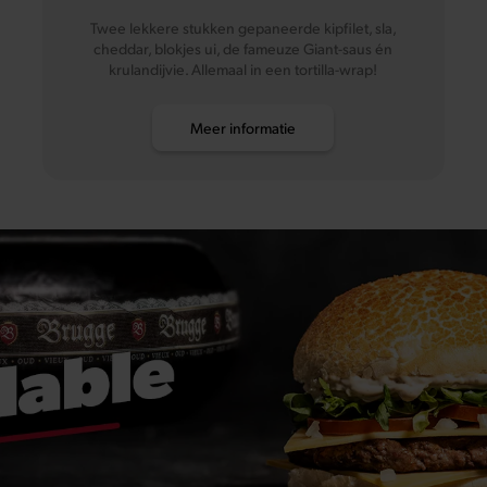
Eieren
Twee lekkere stukken gepaneerde kipfilet, sla,
cheddar, blokjes ui, de fameuze Giant-saus én
Gluten
krulandijvie. Allemaal in een tortilla-wrap!
tarwebloem, gerst
Meer informatie
Zwaveldioxide en sulf
Soja
Vis