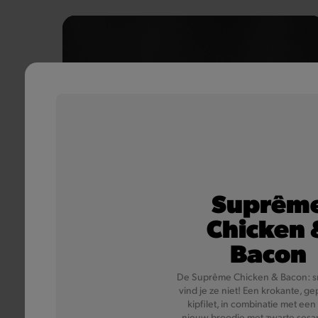
Suprêm
Giant
Chicken 
Bacon
Bekend om zijn gehakte steak, onnavolgbare Giant-
saus, zacht wit broodje, plakje cheddar, ui en
De Suprême Chicken & Bacon: s
krulandijvie is de Giant dé iconische burger van elke
vind je ze niet! Een krokante, 
generatie.
kipfilet, in combinatie met een 
nieuw broodje met zwarte sesa