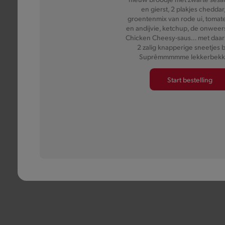
en gierst, 2 plakjes cheddar
Meer informatie
groentenmix van rode ui, tomate
en andijvie, ketchup, de onwee
Chicken Cheesy-saus… met daa
2 zalig knapperige sneetjes 
Suprêmmmmme lekkerbekk
Start bestelling