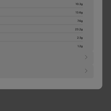
10.3
g
Meer informatie
13.6
g
7.6
g
23.2
g
2.5
g
1.2
g
e