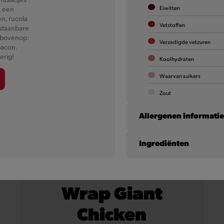
Eiwitten
, een
Meer informatie
n, rucola
Vetstoffen
rstaanbare
rbovenop:
Verzadigde vetzuren
bacon.
erig!
Koolhydraten
Waarvan suikers
Zout
Allergenen informati
Ingrediënten
Selderij
Sesamzaad
Wrap Giant
Koemelk (en lactose)
Chicken
Mosterd