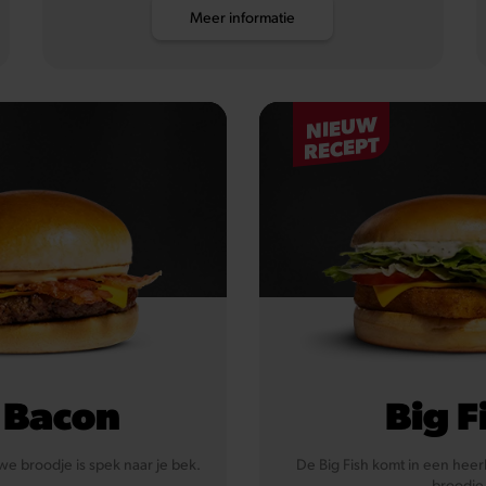
Meer informatie
NIEUW
RECEPT
 Bacon
Big F
we broodje is spek naar je bek.
De Big Fish komt in een heerl
broodje