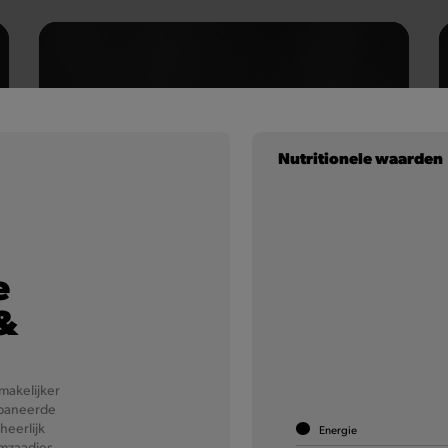
Nutritionele waarden
e
Chicken Filet
&
Een zacht wit broodje, licht gepeperde mayonaise,
ijsbergsla, een plakje cheddar, uisnippers en vooral ...
makelijker
heerlijke kipfilet in een krokant jasje.
gepaneerde
heerlijk
Energie
mzaadjes