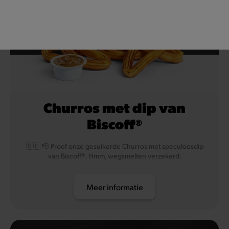
Churros met dip van
Biscoff®
🇧🇪 🫡 Proef onze gesuikerde Churros met speculoosdip
van Biscoff®. Hmm, wegsmelten verzekerd.
Meer informatie