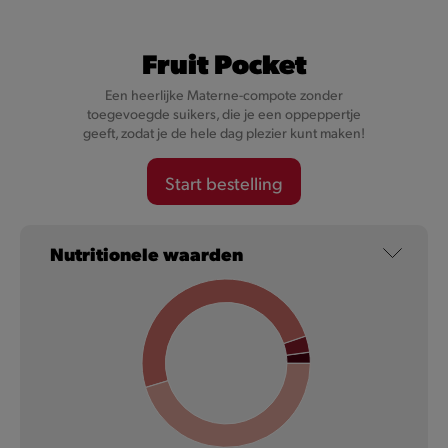
Fruit Pocket
Een heerlijke Materne-compote zonder
toegevoegde suikers, die je een oppeppertje
geeft, zodat je de hele dag plezier kunt maken!
Crème de la Crème Biscoff®
Start bestelling
🇧🇪 🫡 Proef onze Biscoff® Crème de la Crème: heerlijk
softijs met Biscoff®-speculoospasta en als topping ... een
Nutritionele waarden
crumble van nog méér Biscoff®-speculoos. Smakelijk
wegsmelten verzekerd.
Meer informatie
NIEUW