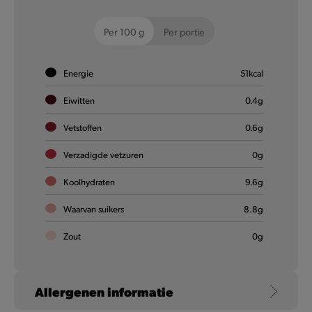
Per 100 g
Per portie
Energie
51
kcal
Eiwitten
0.4
g
Vetstoffen
0.6
g
Biscoff® Donut
Verzadigde vetzuren
0
g
Koolhydraten
9.6
g
🇧🇪 🫡 Proef onze Biscoff® Donut. Puur genieten verzekerd.
Waarvan suikers
8.8
g
Meer informatie
Zout
0
g
NIEUW
Allergenen informatie