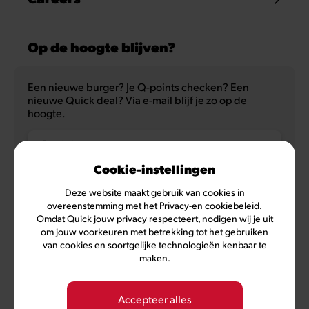
Op de hoogte blijven?
Een nieuwe burger? Je Q-points checken? Een
nieuwe Quick deal? Via e-mail blijf je zo op de
hoogte.
E-mailadres
Cookie-instellingen
Deze website maakt gebruik van cookies in
overeenstemming met het
Privacy-en cookiebeleid
.
NL
FR
Omdat Quick jouw privacy respecteert, nodigen wij je uit
om jouw voorkeuren met betrekking tot het gebruiken
van cookies en soortgelijke technologieën kenbaar te
maken.
Privacybeleid
Gebruiksvoorwaarden
Voorwaarden MyQuick
Cookievoorkeuren
Accepteer alles