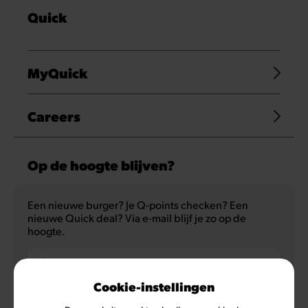
Quick
MyQuick
Careers
Op de hoogte blijven?
Een nieuwe burger? Je Q-points checken? Een
nieuwe Quick deal? Via e-mail blijf je zo op de
hoogte.
E-mailadres
Cookie-instellingen