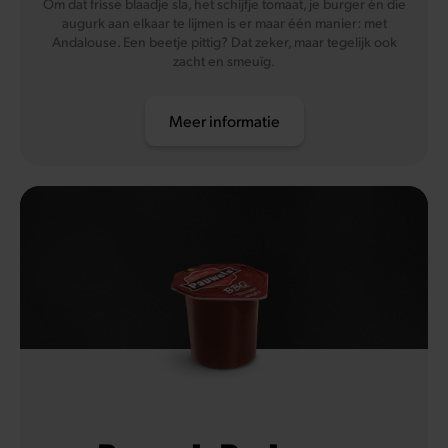
Om dat frisse blaadje sla, het schijfje tomaat, je burger én die
augurk aan elkaar te lijmen is er maar één manier: met
Andalouse. Een beetje pittig? Dat zeker, maar tegelijk ook
zacht en smeuïg.
Meer informatie