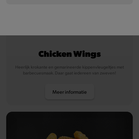
Mosterd
Gluten
Tarwe
Chicken Wings
Selderij
Heerlijk krokante en gemarineerde kippenvleugeltjes met
Vis
barbecuesmaak. Daar gaat iedereen van zweven!
Soja
Meer informatie
Eieren
Koemelk (en lactose)