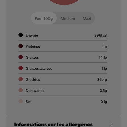
Pour 100g
Medium
Maxi
Énergie
296
kcal
Protéines
4
g
Chicken Dips
Graisses
14.1
g
Tellement moelleux, tellement savoureux ! Grand en saveur.
Graisses saturées
1.1
g
Glucides
36.4
g
En savoir plus
Dont sucres
0.6
g
Sel
0.1
g
Informations sur les allergènes