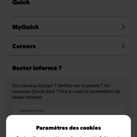
Quick
MyQuick
Careers
Rester informé ?
Un nouveau burger ? Vérifier tes Q-points ? Un
nouveau Quick deal ? Nos e-mails te permettent de
rester informé.
Addresse e-mail
Paramètres des cookies