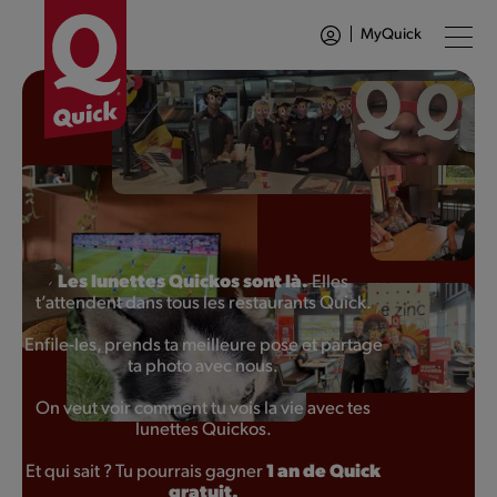
MyQuick
Les lunettes Quickos sont là.
Elles
t’attendent dans tous les restaurants Quick.
Enfile-les, prends ta meilleure pose et partage
ta photo avec nous.
On veut voir comment tu vois la vie avec tes
lunettes Quickos.
1 an de Quick
Et qui sait ? Tu pourrais gagner
gratuit.