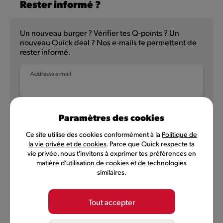
Rester informé ?
Un nouveau burger ? Vérifier tes Q-points ? Un
nouveau Quick deal ? Nos e-mails te permettent de
rester informé.
Addresse e-mail
Paramètres des cookies
NL
FR
Ce site utilise des cookies conformément à la
Politique de
la vie privée et de cookies
. Parce que Quick respecte ta
vie privée, nous t'invitons à exprimer tes préférences en
matière d’utilisation de cookies et de technologies
Politique de confidentialité
Conditions d'utilisation
similaires.
Conditions MyQuick
Préférences des cookies
Tout accepter
©
2026
Quick, membre de Comeos et Bemora