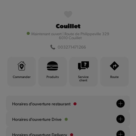
MyQuick
Couillet
Filtrer
Maintenant ouvert
|
Route de Philippeville 329
6010 Couillet
003271471266
Filtrer
Commander
Produits
Service
Route
client
Horaires d'ouverture restaurant
Andenne
Horaires d'ouverture Drive
Maintenant ouvert
|
Chaussée d'Anton 15
003285712958
Horaires d'ouverture Delivery