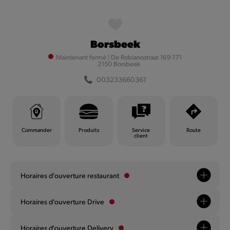
MyQuick
Borsbeek
Filtrer
Maintenant fermé
|
De Robianostraat 169-171
2150 Borsbeek
003233660361
Filtrer
Commander
Produits
Service
Route
client
Horaires d'ouverture restaurant
Andenne
Horaires d'ouverture Drive
Maintenant fermé
|
Chaussée d'Anton 15
003285712958
Horaires d'ouverture Delivery